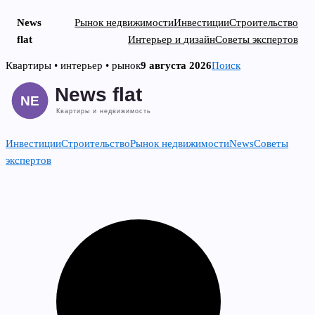
News
Рынок недвижимости
Инвестиции
Строительство
flat
Интерьер и дизайн
Советы экспертов
Skip
Квартиры • интерьер • рынок
9 августа 2026
Поиск
to
content
Инвестиции
Строительство
Рынок недвижимости
News
Советы
экспертов