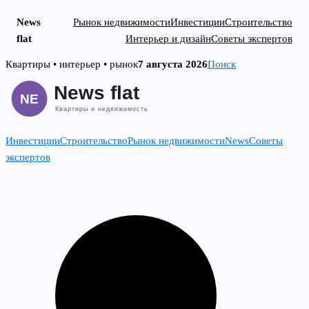
News
Рынок недвижимости
Инвестиции
Строительство
flat
Интерьер и дизайн
Советы экспертов
Skip
Квартиры • интерьер • рынок
7 августа 2026
Поиск
to
content
Инвестиции
Строительство
Рынок недвижимости
News
Советы
экспертов