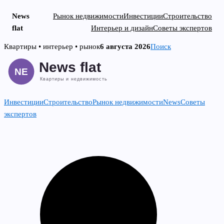
News
Рынок недвижимости
Инвестиции
Строительство
flat
Интерьер и дизайн
Советы экспертов
Skip
Квартиры • интерьер • рынок
6 августа 2026
Поиск
to
content
Инвестиции
Строительство
Рынок недвижимости
News
Советы
экспертов