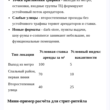
Точки притяжения трафика
- выходы из метро,
остановки, входные группы ТЦ формируют
устойчивый поток арендаторов.
Слабые улицы
- второстепенные проходы без
устойчивого трафика теряют арендаторов и ставки.
Новые форматы
- dark‑store, пункты выдачи,
шоу‑румы e‑commerce занимают небольшие, но
функциональные помещения.
Условная ставка
Условный индекс
Тип локации
аренды за м²
вакантности
Выход из метро
100
5
Спальный район,
70
10
первая линия
Второстепенная
40
25
улица
Мини‑пример расчёта для стрит‑ритейла