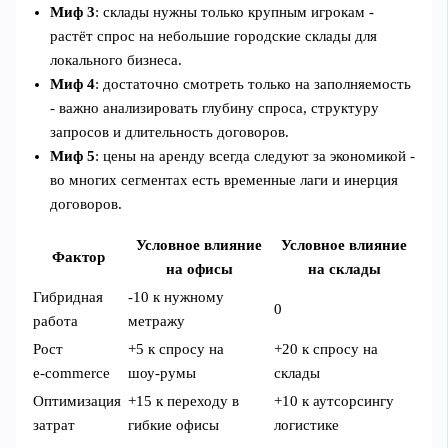
Миф 3
: склады нужны только крупным игрокам -
растёт спрос на небольшие городские склады для
локального бизнеса.
Миф 4
: достаточно смотреть только на заполняемость
- важно анализировать глубину спроса, структуру
запросов и длительность договоров.
Миф 5
: цены на аренду всегда следуют за экономикой -
во многих сегментах есть временные лаги и инерция
договоров.
Условное влияние
Условное влияние
Фактор
на офисы
на склады
Гибридная
-10 к нужному
0
работа
метражу
Рост
+5 к спросу на
+20 к спросу на
e‑commerce
шоу‑румы
склады
Оптимизация
+15 к переходу в
+10 к аутсорсингу
затрат
гибкие офисы
логистике