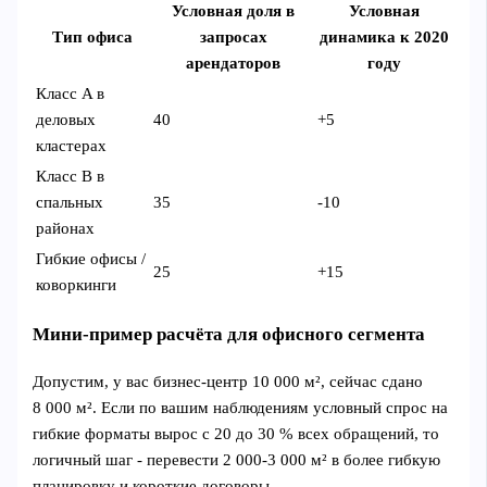
Условная доля в
Условная
Тип офиса
запросах
динамика к 2020
арендаторов
году
Класс A в
деловых
40
+5
кластерах
Класс B в
спальных
35
-10
районах
Гибкие офисы /
25
+15
коворкинги
Мини‑пример расчёта для офисного сегмента
Допустим, у вас бизнес‑центр 10 000 м², сейчас сдано
8 000 м². Если по вашим наблюдениям условный спрос на
гибкие форматы вырос с 20 до 30 % всех обращений, то
логичный шаг - перевести 2 000-3 000 м² в более гибкую
планировку и короткие договоры.