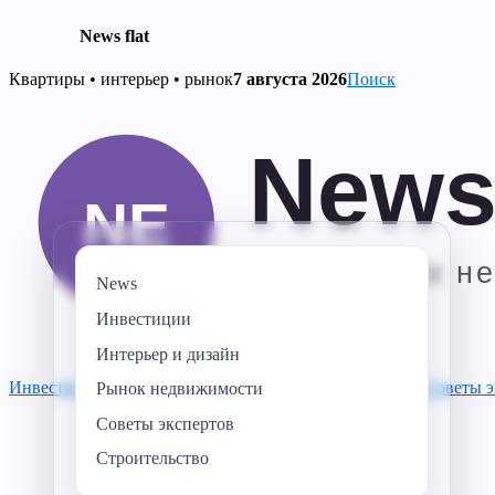
News flat
Skip
Квартиры • интерьер • рынок
7 августа 2026
Поиск
to
content
News
Инвестиции
Интерьер и дизайн
Инвестиции
Строительство
Рынок недвижимости
News
Советы э
Рынок недвижимости
Советы экспертов
Строительство