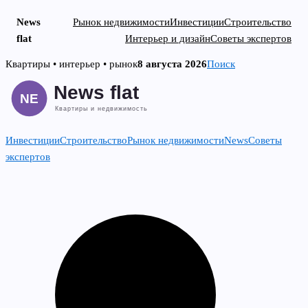
News
Рынок недвижимости
Инвестиции
Строительство
flat
Интерьер и дизайн
Советы экспертов
Skip
Квартиры • интерьер • рынок
8 августа 2026
Поиск
to
content
Инвестиции
Строительство
Рынок недвижимости
News
Советы
экспертов