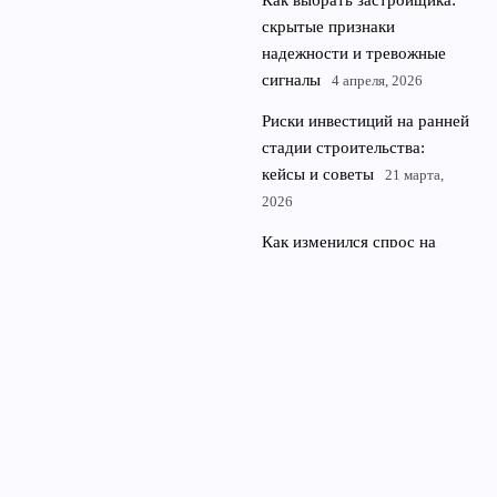
Как выбрать застройщика:
скрытые признаки
надежности и тревожные
сигналы
4 апреля, 2026
Риски инвестиций на ранней
стадии строительства:
кейсы и советы
21 марта,
2026
Как изменился спрос на
коммерческую
недвижимость: офисы,
стрит-ритейл, склады
14
марта, 2026
© 2026 News flat
Квартиры и недвижимость