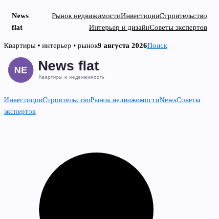
News
Рынок недвижимости
Инвестиции
Строительство
flat
Интерьер и дизайн
Советы экспертов
Skip
Квартиры • интерьер • рынок
9 августа 2026
Поиск
to
content
Инвестиции
Строительство
Рынок недвижимости
News
Советы
экспертов