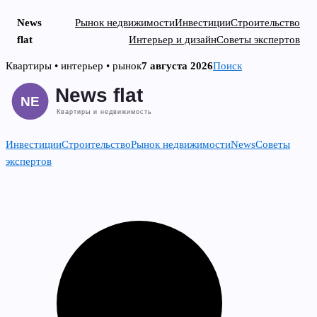
News
Рынок недвижимости
Инвестиции
Строительство
flat
Интерьер и дизайн
Советы экспертов
Skip
Квартиры • интерьер • рынок
7 августа 2026
Поиск
to
content
Инвестиции
Строительство
Рынок недвижимости
News
Советы
экспертов