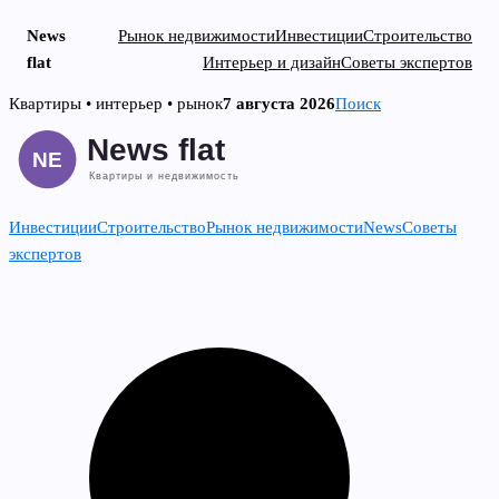
News
Рынок недвижимости
Инвестиции
Строительство
flat
Интерьер и дизайн
Советы экспертов
Skip
Квартиры • интерьер • рынок
7 августа 2026
Поиск
to
content
Инвестиции
Строительство
Рынок недвижимости
News
Советы
экспертов