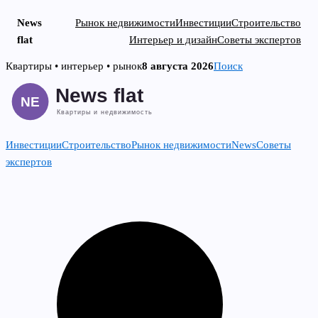
News
Рынок недвижимости
Инвестиции
Строительство
flat
Интерьер и дизайн
Советы экспертов
Skip
Квартиры • интерьер • рынок
8 августа 2026
Поиск
to
content
Инвестиции
Строительство
Рынок недвижимости
News
Советы
экспертов