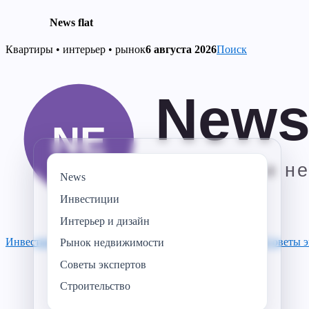
News flat
Skip
Квартиры • интерьер • рынок
6 августа 2026
Поиск
to
content
News
Инвестиции
Интерьер и дизайн
Инвестиции
Строительство
Рынок недвижимости
News
Советы э
Рынок недвижимости
Советы экспертов
Строительство