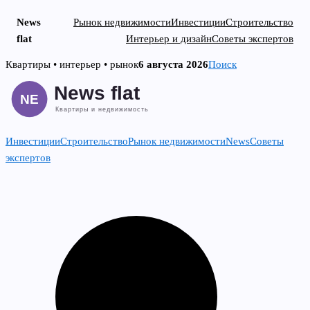
News
Рынок недвижимости
Инвестиции
Строительство
flat
Интерьер и дизайн
Советы экспертов
Skip
Квартиры • интерьер • рынок
6 августа 2026
Поиск
to
content
Инвестиции
Строительство
Рынок недвижимости
News
Советы
экспертов