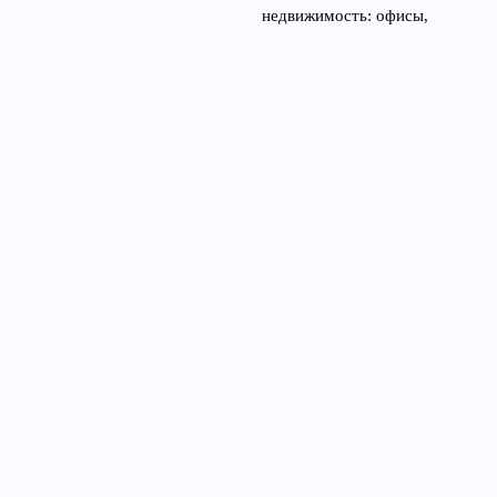
недвижимость: офисы,
стрит-ритейл, склады
14
марта, 2026
© 2026 News flat
Квартиры и недвижимость
News
Инвестиции
Интерьер и дизайн
Рынок недвижимости
Советы экспертов
Строительство