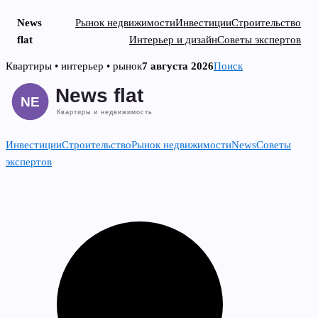
News
Рынок недвижимости
Инвестиции
Строительство
flat
Интерьер и дизайн
Советы экспертов
Skip
Квартиры • интерьер • рынок
7 августа 2026
Поиск
to
content
Инвестиции
Строительство
Рынок недвижимости
News
Советы
экспертов