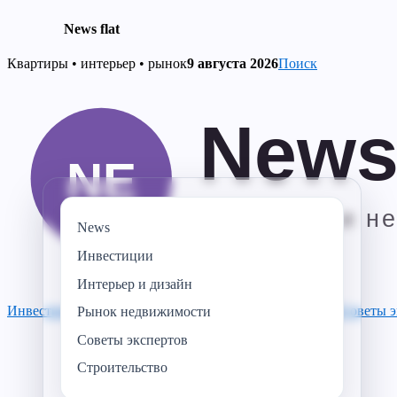
News flat
Skip
Квартиры • интерьер • рынок
9 августа 2026
Поиск
to
content
News
Инвестиции
Интерьер и дизайн
Инвестиции
Строительство
Рынок недвижимости
News
Советы э
Рынок недвижимости
Советы экспертов
Строительство