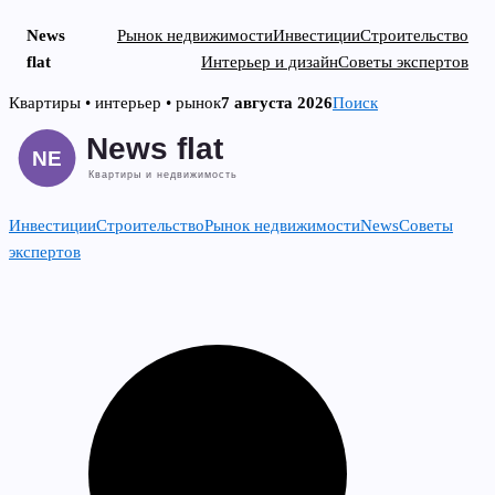
News
Рынок недвижимости
Инвестиции
Строительство
flat
Интерьер и дизайн
Советы экспертов
Skip
Квартиры • интерьер • рынок
7 августа 2026
Поиск
to
content
Инвестиции
Строительство
Рынок недвижимости
News
Советы
экспертов