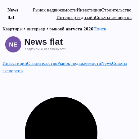
News
Рынок недвижимости
Инвестиции
Строительство
flat
Интерьер и дизайн
Советы экспертов
Skip
Квартиры • интерьер • рынок
8 августа 2026
Поиск
to
content
Инвестиции
Строительство
Рынок недвижимости
News
Советы
экспертов