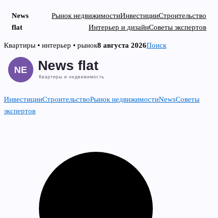
News
Рынок недвижимости
Инвестиции
Строительство
flat
Интерьер и дизайн
Советы экспертов
Skip
Квартиры • интерьер • рынок
8 августа 2026
Поиск
to
content
Инвестиции
Строительство
Рынок недвижимости
News
Советы
экспертов