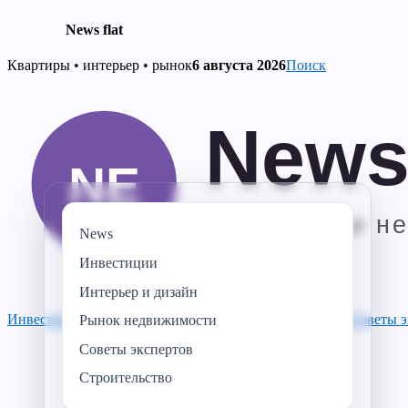
News flat
Skip
Квартиры • интерьер • рынок
6 августа 2026
Поиск
to
content
News
Инвестиции
Интерьер и дизайн
Инвестиции
Строительство
Рынок недвижимости
News
Советы э
Рынок недвижимости
Советы экспертов
Строительство