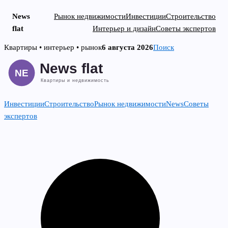
News
Рынок недвижимости
Инвестиции
Строительство
flat
Интерьер и дизайн
Советы экспертов
Skip
Квартиры • интерьер • рынок
6 августа 2026
Поиск
to
content
Инвестиции
Строительство
Рынок недвижимости
News
Советы
экспертов