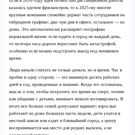
Если в 2010 году идея полностью дистанционной работы
казалась уделом фрилансеров, то к 2025‑му многие
крупные компании спокойно держат часть сотрудников на
гибридном графике: два–три дня в офисе, остальное — из
дома. Это автоматически расширяет географию
нормальной жизни: если ездить в город не каждый день,
то полтора часа дороги перестают быть катастрофой,
особенно если можно подстроить выезд под непиковое
время.
Люди начали считать не только деньги, но и время. Час в
пробке в одну сторону — это минимум десять рабочих
дней в год, проведенных в машине. Когда это осознаешь,
мысль о том, чтобы потратить это время на спорт, чтение
или общение с детьми, начинает немало мотивировать. В
итоге все больше семей допускают вариант: взрослые
работают из дома большую часть недели, дети учатся в
местной школе или ездят в ближайший город, а центр
воспринимается как место для редких вылазок, а не
ежедневной рутины.