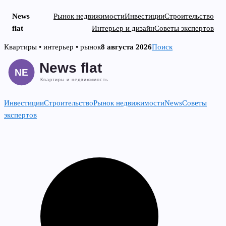
News
Рынок недвижимости
Инвестиции
Строительство
flat
Интерьер и дизайн
Советы экспертов
Skip
Квартиры • интерьер • рынок
8 августа 2026
Поиск
to
content
Инвестиции
Строительство
Рынок недвижимости
News
Советы
экспертов